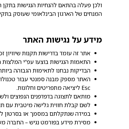
המנחים של הארגון הבינלאומי שעוסק בתקינה ברשת ssibility Guidelines (WCAG) 2.0
מידע על נגישות האתר
אתר זה עומד בדרישות תקנות שיוויון זכו
התאמות הנגישות בוצעו עפ“י המלצות התקן הישראלי (ת“י 5568) לנגישות תכנים באינ
הבדיקות נבחנו לתאימות הגבוהה ביותר 
Esc ליציאה מתפריטים וחלונות.
מותאם לתצוגה בדפדפנים הנפוצים ולשי
לשם קבלת חווית גלישה מיטבית עם תוכנת הקראת
במידה שנתקלתם במסמך או בסרטון לא נ
מסירת מידע בפורמט נגיש – החברה מע