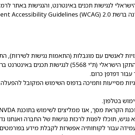
Web Content Acce.
יות לאנשים עם מוגבלות (התאמות נגישות לשירות), התשע“ג 
טרנט ברמת AA ומסמך WCAG2.0 הבינלאומי.
עבור דפדפן כרום.
מוש בטלפון.
 מסך, אנו ממליצים לשימוש בתוכנת NVDA העדכנית ביותר.
גיש, תוכלו לפנות לרכזת נגישות של החברה ואנחנו נד
מידה עבור לקוחותיה אפשרות לקבלת מידע בפורמטים נ