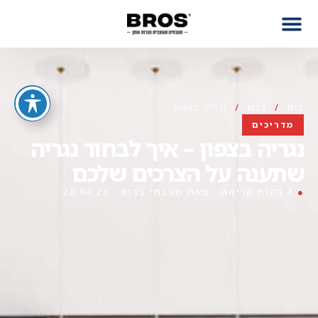
בית
/
בלוג
/
נגריה בצפון
מדריכים
נגריה בצפון – איך לבחור נגריה
שתענה על הצרכים שלכם
●
4 דקות קריאה · מאת מטבחי ברוס · 20.04.26