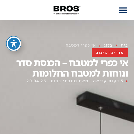
בית
/
בלוג
/
אי כפרי למטבח
מדריכי עיצוב
אי כפרי למטבח – הכנסת סדר
ונוחות למטבח החלומות
●
5 דקות קריאה · מאת מטבחי ברוס · 20.04.26