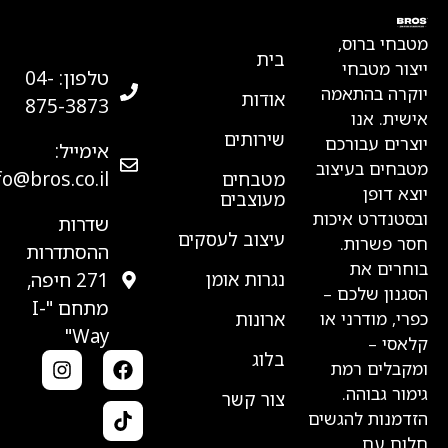
מפת אתר
פרטי צור
טבחי ברוס,
קשר
בית
יצור מטבחי
טלפון: 04-
וקרה בהתאמה
אודות
875-3873‏
ישית. אנו
שירותים
וצרים עבורכם
אימייל:
טבחים בעיצוב
info@bros.co.il
מטבחים
וצא דופן
מעוצבים
בסטנדרט איכות
שדרות
עיצוב לעסקים
סר פשרות.
ההסתדרות
וחרים את
נגרות אומן
271 חיפה,
סגנון שלכם –
מתחם "I-
ארונות
פרי, מודרני או
Way"
לאסי –
בלוג
מקבלים רמת
ימור גבוהה.
צור קשר
זדמנות להגשים
לום עם